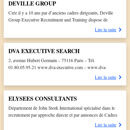
DEVILLE GROUP
fonctionnelles : Conseil, Data/IA, Innovation, Ingénierie/PI,
Crée il y a 10 ans par d’anciens cadres dirigeants, Deville
Digital, […]
Group Executive Recruitment and Training dispose de
consultants seniors très confirmés connaissant la quasi totalité
Lire la suite
des secteurs de l’Industrie et des services, et respecte des
valeurs claires telles que : La culture du résultat, le partenariat
dans la durée, l’honnêteté, l’audace, la créativité, l’éthique, la
DVA EXECUTIVE SEARCH
[…]
2, avenue Hubert Germain – 75116 Paris – Tél.
01.80.05.95.21 www.dva-executive.com – www.dva-
talent.com – ww.dva-transition.com E-mail : contact@dva-
Lire la suite
executive.com Forme juridique : SAS Nombre de
consultants : 8 Effectif total : 13 Activités et caractéristiques :
DVA Executive Search est un cabinet de recrutement de
ELYSEES CONSULTANTS
cadres dirigeants par approche directe, de conseil en
Département de John Stork International spécialisé dans le
ressources humaines, et de management […]
recrutement par approche directe et par annonces de Cadres
pour les Entreprises de Taille Intermédiaire (Dirigeants,
Lire la suite
Commerciaux, Marketing, Technique/Production, Financiers,