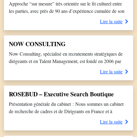
Approche “sur mesure” très orientée sur le fit culturel entre
d’investissements […]
les parties, avec près de 90 ans d’expérience cumulée de son
équipe. Spécialiste de la recherche de Leaders & de Talents
Lire la suite
internationaux dans les secteurs Grande Consommation,
Cosmétiques, Luxe, Retail & Industrie. Cabinet international
généraliste implanté sur les 5 continents au travers de 32
NOW CONSULTING
bureaux.
Now Consulting, spécialisé en recrutements stratégiques de
dirigeants et en Talent Management, est fondé en 2006 par
Carine Guillemette. Basé à Paris, dans le
Lire la suite
8ème arrondissement, Now Consulting est reconnu comme
l’un des meilleurs cabinets de France et en Europe pour le
recrutement de membre de comex/codir, de dirigeants ou
ROSEBUD – Executive Search Boutique
hauts potentiels, en assessment et en […]
Présentation générale du cabinet : Nous sommes un cabinet
de recherche de cadres et de Dirigeants en France et à
l’International. Nous intervenons pour des projets stratégiques
Lire la suite
et complexes, à forts enjeux, pour lesquels nos clients sont
investis et mobilisés, respectueux de leurs engagements et des