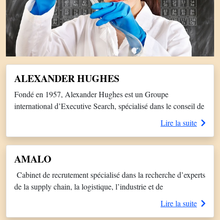
ALEXANDER HUGHES
Fondé en 1957, Alexander Hughes est un Groupe
international d’Executive Search, spécialisé dans le conseil de
Direction pour la recherche de Dirigeants, Grands Experts et
Lire la suite
Administrateurs. Alexander Hughes est aujourd’hui un des
seuls groupes indépendants d’Executive Search d’origine
européenne, capable de fournir mondialement à ses clients un
AMALO
service à valeur ajoutée au plus haut niveau […]
Cabinet de recrutement spécialisé dans la recherche d’experts
de la supply chain, la logistique, l’industrie et de
l’ADV. Notre devise : simple, professionnels et sympa. Un
Lire la suite
cabinet qui se soucie ses clients et de ses candidats. Contactez