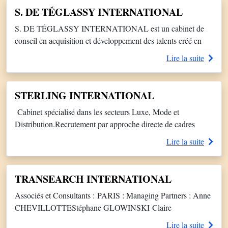
candidats qu’ils rencontrent. Nous avons la capacité de
S. DE TÉGLASSY INTERNATIONAL
représenter nos clients au plus […]
S. DE TÉGLASSY INTERNATIONAL est un cabinet de
conseil en acquisition et développement des talents créé en
2009, spécialisé dans le recrutement par approche directe, le
Lire la suite
coaching de cadres dirigeants et d’experts, l’accompagnement
de CODIR, l’accompagnement de cadres dirigeants en
transition et la formation en développement du leadership
STERLING INTERNATIONAL
adaptatif. Nous intervenons en France, à l’international, […]
Cabinet spécialisé dans les secteurs Luxe, Mode et
Distribution.Recrutement par approche directe de cadres
dirigeants et de profils créatifs. Talent Mapping, Management
Lire la suite
Assessment, etc.
TRANSEARCH INTERNATIONAL
Associés et Consultants : PARIS : Managing Partners : Anne
CHEVILLOTTEStéphane GLOWINSKI Claire
JOUFFROY, Partner IndustriePierre-Louis LETAILLIEUR,
Lire la suite