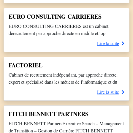
Informaticiens, R&D, Supply Chain…)Secteurs : Grande
consommation, Cosmétiques, Services, Publicité, Industrie,
EURO CONSULTING CARRIERES
Télécoms, Tourisme / Transport, Textile.– Membre de
EURO CONSULTING CARRIERES est un cabinet
SYNTEC.
derecrutement par approche directe en middle et top
management – Outplacement – Assessment center – Bilans
Lire la suite
de compétences – Coaching Membre fondateur du réseau
Praxi Alliance (30 bureaux en Europe, Asie, USA) Bureaux :
Bordeaux – Lyon – Nancy – Paris – Reims – Strasbourg –
FACTORIEL
Shanghaï – Barcelone
Cabinet de recrutement indépendant, par approche directe,
expert et spécialisé dans les métiers de l’informatique et du
digital.Nous couvrons l’ensemble des fonctions managériales,
Lire la suite
techniques et fonctionnelles.Notre valeur ajoutée : votre
interlocuteur est un confirmé avec un premier parcours
opérationnel (développeur, chef de projet, commercial IT…)
FITCH BENNETT PARTNERS
Notre réseau et nos méthodes permettent de répondre
FITCH BENNETT PartnersExecutive Search – Management
efficacement aux […]
de Transition – Gestion de Carrière FITCH BENNETT