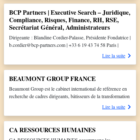
nous !
BCP Partners | Executive Search – Juridique,
Compliance, Risques, Finance, RH, RSE,
Secrétariat Général, Administrateurs
Dirigeante : Blandine Cordier-Palasse, Présidente Fondatrice |
b.cordier@bcp-partners.com | +33 6 19 43 74 58 Paris |
www.bcp-partners.com | associes@bcp-partners.com | +33 1
Lire la suite
83 62 33 58 Classé « Incontournable » (Leaders League /
Décideurs) pour le recrutement des Directeurs Juridiques,
Compliance Officers, Directeurs des Risques, DAF, DRH,
BEAUMONT GROUP FRANCE
Directeurs RSE, Secrétaires Généraux, Administrateurs et
Beaumont Group est le cabinet international de référence en
Administratrices. Missions […]
recherche de cadres dirigeants, bâtisseurs de la transformation
numérique. Nous conseillons des acteurs de référence, leurs
Lire la suite
partenaires stratégiques ainsi que leurs clients dans leurs
recrutements stratégiques afin d’accompagner leur
transformation et leur croissance. Notre expertise se situe
CA RESSOURCES HUMAINES
principalement dans les secteurs suivants : Technologies,
CA RESSOURCES HUMAINES accompagne les