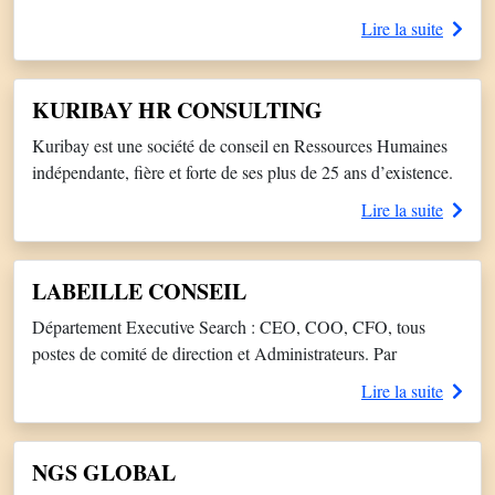
Partners est un cabinet de conseil en leadership et en talent
Lire la suite
management, spécialisé dans l’executive search, le
management de transition et la gestion de carrière
(assessment, coaching et outplacement). Depuis plus de 10
KURIBAY HR CONSULTING
ans, nous accompagnons les entreprises – grands groupes,
Kuribay est une société de conseil en Ressources Humaines
ETI, […]
indépendante, fière et forte de ses plus de 25 ans d’existence.
Cette pérennité est révélatrice de la confiance et de la fidélité
Lire la suite
que nous témoignent nos clients et candidats. Nos experts
sont à vos côtés
LABEILLE CONSEIL
Département Executive Search : CEO, COO, CFO, tous
postes de comité de direction et Administrateurs. Par
approche directe. Recherche de Cadres et Dirigeants dans les
Lire la suite
secteurs : Hôtellerie, Restauration, Tourisme de loisirs et
d’affaires, Salons et Congrès, Loisirs, Transport – Grande
Distribution, Distribution spécialisée et e-commerce – Agro-
NGS GLOBAL
alimentaire et Produits de Grande Consommation – Fonds