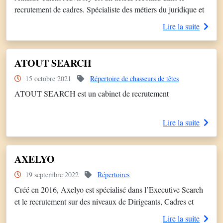
recrutement de cadres. Spécialiste des métiers du juridique et
des ressources humaines, pour le compte de grands groupes,
Lire la suite
d’ETI et de cabinets d’avocats. Fonctions : Directeurs
Juridiques, Directeurs Fiscaux, juristes d’affaires et fiscalistes
confirmés, Responsables Juridiques, DPO, Avocats dans le
ATOUT SEARCH
domaine du droit des affaires.
15 octobre 2021
Répertoire de chasseurs de têtes
ATOUT SEARCH est un cabinet de recrutement
Lire la suite
AXELYO
19 septembre 2022
Répertoires
Créé en 2016, Axelyo est spécialisé dans l’Executive Search
et le recrutement sur des niveaux de Dirigeants, Cadres et
Experts, en France et à l’International.
Lire la suite