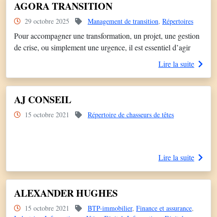
cadres dirigeants et experts, et l’assessment. Plus de 30%
AGORA TRANSITION
notre activité […]
29 octobre 2025
Management de transition
,
Répertoires
Pour accompagner une transformation, un projet, une gestion
de crise, ou simplement une urgence, il est essentiel d’agir
avec rapidité et précision. AGORA TRANSITION propose
Lire la suite
une offre pour répondre à des situations en évolution
permanente et à des circonstances exceptionnelles. Nos
engagements
AJ CONSEIL
:
15 octobre 2021
Répertoire de chasseurs de têtes
Une capacité à sélectionner, proposer et accompagner des
Dirigeants, Managers et Experts de Transition, capables […]
Lire la suite
ALEXANDER HUGHES
15 octobre 2021
BTP-immobilier
,
Finance et assurance
,