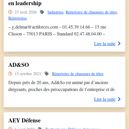
en leadership
23 avril 2026
Industries
,
Répertoire de chasseurs de têtes
,
Répertoires
– g.delmar@actiforces.com – 01.45.39.14.66 – 15 rue
Clisson – 75013 PARIS – Standard 02.47.48.04.00 –
info@actiforces.com Positionnement Actiforces est un cabinet
Lire la suite
de recrutement spécialisé dans le secteur de l’Industrie. Nos
équipes spécialisées Industrie, Aéronautique et Défense
accompagnent les entreprises sur des recrutements critiques,
AD&SO
dans des environnements exigeants et hautement
15 octobre 2021
Répertoire de chasseurs de têtes
réglementés.Nous identifions et sécurisons des profils […]
Depuis près de 20 ans, Ad&So est animé par d’anciens
dirigeants, proches des préoccupations de l’entreprise et de
ses enjeux
Lire la suite
AEY Défense