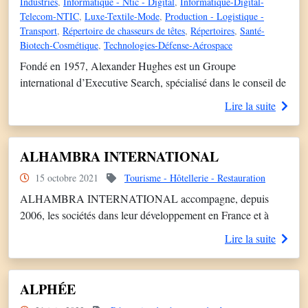
Industries
,
Informatique - Ntic - Digital
,
Informatique-Digital-
Telecom-NTIC
,
Luxe-Textile-Mode
,
Production - Logistique -
Transport
,
Répertoire de chasseurs de têtes
,
Répertoires
,
Santé-
Biotech-Cosmétique
,
Technologies-Défense-Aérospace
Fondé en 1957, Alexander Hughes est un Groupe
international d’Executive Search, spécialisé dans le conseil de
Direction pour la recherche de Dirigeants, Grands Experts et
Lire la suite
Administrateurs. Alexander Hughes est aujourd’hui un des
seuls groupes indépendants d’Executive Search d’origine
européenne, capable de fournir mondialement à ses clients un
ALHAMBRA INTERNATIONAL
service à valeur ajoutée au plus haut niveau […]
15 octobre 2021
Tourisme - Hôtellerie - Restauration
ALHAMBRA INTERNATIONAL accompagne, depuis
2006, les sociétés dans leur développement en France et à
l’International.
Lire la suite
ALPHÉE