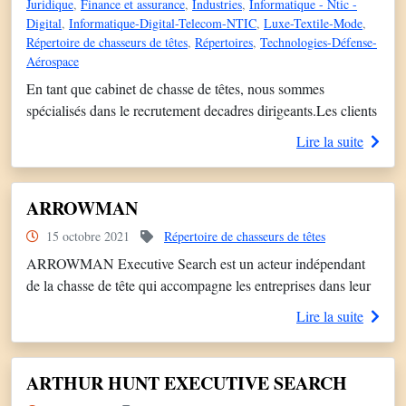
Juridique
,
Finance et assurance
,
Industries
,
Informatique - Ntic -
Digital
,
Informatique-Digital-Telecom-NTIC
,
Luxe-Textile-Mode
,
Répertoire de chasseurs de têtes
,
Répertoires
,
Technologies-Défense-
Aérospace
En tant que cabinet de chasse de têtes, nous sommes
spécialisés dans le recrutement decadres dirigeants.Les clients
d’Amrop NESS recherchent des leaders inspirants, les
Lire la suite
meilleurs profils dumarché, capables d’anticiper, de naviguer
et de délivrer au plus haut niveau.Ces leaders sont souvent «
sous le radar » des canaux de recrutement traditionnels. Pour
ARROWMAN
identifier les meilleurs […]
15 octobre 2021
Répertoire de chasseurs de têtes
ARROWMAN Executive Search est un acteur indépendant
de la chasse de tête qui accompagne les entreprises dans leur
développement et leur transformation en France et à
Lire la suite
l’International.
ARTHUR HUNT EXECUTIVE SEARCH