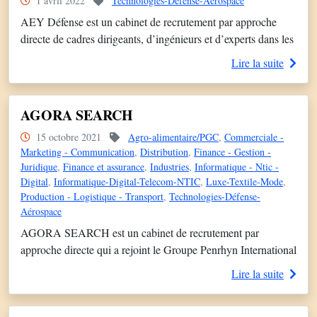
1 avril 2022
Technologies-Défense-Aérospace
AEY Défense est un cabinet de recrutement par approche
directe de cadres dirigeants, d’ingénieurs et d’experts dans les
secteurs de la Défense, de la Cybersécurité et de l’Aérospatial.
Lire la suite
Nous accompagnons des PME et des ETI et des filiales de
grands groupes dans leur recherche de candidats reconnus
dans leur domaine de compétences et capables d’apporter
AGORA SEARCH
[…]
15 octobre 2021
Agro-alimentaire/PGC
,
Commerciale -
Marketing - Communication
,
Distribution
,
Finance - Gestion -
Juridique
,
Finance et assurance
,
Industries
,
Informatique - Ntic -
Digital
,
Informatique-Digital-Telecom-NTIC
,
Luxe-Textile-Mode
,
Production - Logistique - Transport
,
Technologies-Défense-
Aérospace
AGORA SEARCH est un cabinet de recrutement par
approche directe qui a rejoint le Groupe Penrhyn International
il y a 3 ans.. AGORA SEARCH est membre du Syntec ainsi
Lire la suite
que de l’AESC. AGORA SEARCH compte 19
collaborateurs autour de deux activités : La recherche de