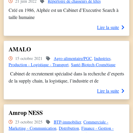
21 juin 2022
Répertoire de chasseurs de têtes
Créé en 1986, Alphée est un Cabinet d’Executive Search à
taille humaine
Lire la suite
AMALO
15 octobre 2021
Agro-alimentaire/PGC
,
Industries
,
Production - Logistique - Transport
,
Santé-Biotech-Cosmétique
Cabinet de recrutement spécialisé dans la recherche d’experts
de la supply chain, la logistique, l’industrie et de
l’ADV. Notre devise : simple, professionnels et sympa. Un
Lire la suite
cabinet qui se soucie ses clients et de ses candidats. Contactez
nous !
Amrop NESS
23 octobre 2025
BTP-immobilier
,
Commerciale -
Marketing - Communication
,
Distribution
,
Finance - Gestion -