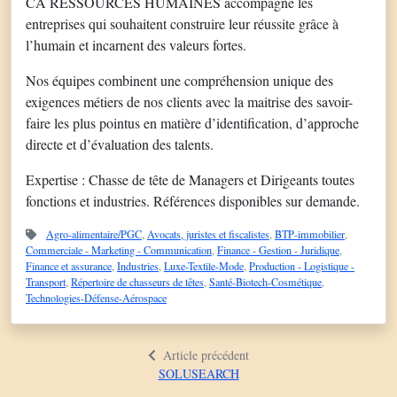
CA RESSOURCES HUMAINES accompagne les
entreprises qui souhaitent construire leur réussite grâce à
l’humain et incarnent des valeurs fortes.
Nos équipes combinent une compréhension unique des
exigences métiers de nos clients avec la maitrise des savoir-
faire les plus pointus en matière d’identification, d’approche
directe et d’évaluation des talents.
Expertise : Chasse de tête de Managers et Dirigeants toutes
fonctions et industries. Références disponibles sur demande.
Agro-alimentaire/PGC
,
Avocats, juristes et fiscalistes
,
BTP-immobilier
,
Commerciale - Marketing - Communication
,
Finance - Gestion - Juridique
,
Finance et assurance
,
Industries
,
Luxe-Textile-Mode
,
Production - Logistique -
Transport
,
Répertoire de chasseurs de têtes
,
Santé-Biotech-Cosmétique
,
Technologies-Défense-Aérospace
Article précédent
SOLUSEARCH