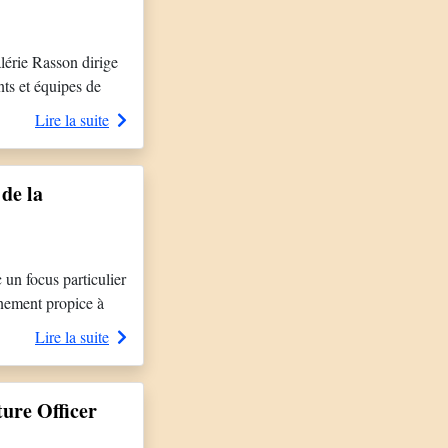
érie Rasson dirige
nts et équipes de
lents, notamment
Lire la suite
de la
un focus particulier
nnement propice à
poste de Directrice
Lire la suite
ure Officer