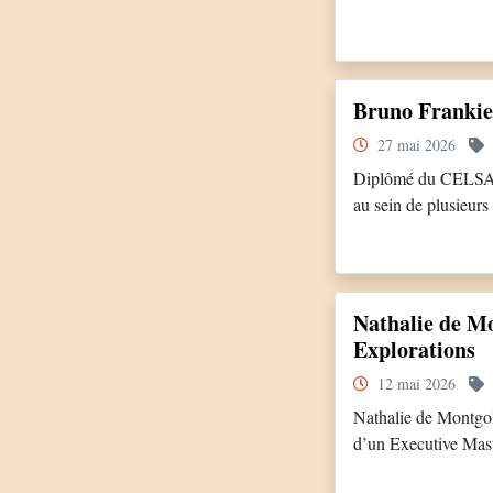
postes à responsabil
humaines pour la di
Bruno Franki
27 mai 2026
Diplômé du CELSA e
au sein de plusieurs
occupait le poste d
Sabla, Carlson Wa
Nathalie de M
Explorations
12 mai 2026
Nathalie de Montgol
d’un Executive Mas
construit d’abord so