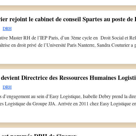
ciales avant d’orienter sa trajectoire vers les ressources humaines.So
lusieurs […]
er rejoint le cabinet de conseil Spartes au poste 
DRH
utive Master RH de l’IEP Paris, d’un 3ème cycle en Droit Social et Rela
trise en droit privé de l’Université Paris Nanterre, Sandra Couturier a 
otage RH, relations sociales et accompagnement des transformations. Sa
nctions en droit social et relations sociales au […]
 devient Directrice des Ressources Humaines Logist
DRH
s d’engagement au sein d’Easy Logistique, Isabelle Debry prend la dire
s Logistique du Groupe JJA. Arrivée en 2011 chez Easy Logistique en
rces Humaines, Isabelle Debry a accompagné l’ensemble des phases d
ue du Groupe.Forte d’un parcours construit notamment chez Leroy Merli