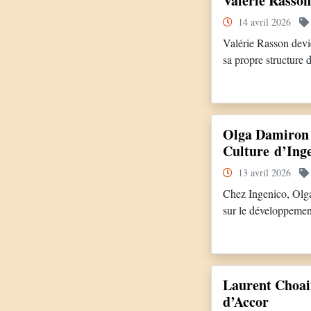
Valérie Rasso
14 avril 2026
Valérie Rasson devi
sa propre structure 
direction sur leurs
dans des contextes d
Olga Damiron 
Culture d’Ing
13 avril 2026
Chez Ingenico, Olga
sur le développemen
l’apprentissage et à
des Ressources Hum
Laurent Choai
d’Accor