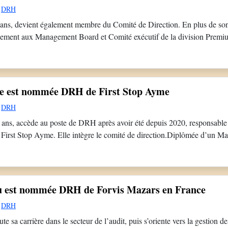
DRH
ans, devient également membre du Comité de Direction. En plus de son 
lement aux Management Board et Comité exécutif de la division Premi
vec plus de 30 ans d’expérience dans le développement du capital hu
 la formation des cadres, […]
e est nommée DRH de First Stop Ayme
DRH
ans, accède au poste de DRH après avoir été depuis 2020, responsable 
e First Stop Ayme. Elle intègre le comité de direction.Diplômée d’un Mas
 Moulin Lyon 3, elle a débuté sa carrière au sein du groupe Casino, où 
u est nommée DRH de Forvis Mazars en France
DRH
 sa carrière dans le secteur de l’audit, puis s’oriente vers la gestion de