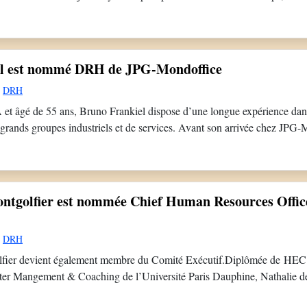
ités croissantes en ressources humaines. Dernièrement, elle était directr
vision Diagnostic de précision et Services aux systèmes […]
el est nommé DRH de JPG-Mondoffice
DRH
t âgé de 55 ans, Bruno Frankiel dispose d’une longue expérience dan
 grands groupes industriels et de services. Avant son arrivée chez JPG-M
e DRH chez Geismar (2024 et 2026). Il a également travaillé chez Gip
gon […]
ontgolfier est nommée Chief Human Resources Offic
DRH
fier devient également membre du Comité Exécutif.Diplômée de HEC Pa
ter Mangement & Coaching de l’Université Paris Dauphine, Nathalie d
n expérience dans l’industrie automobile. Pendant près de 10 ans, elle 