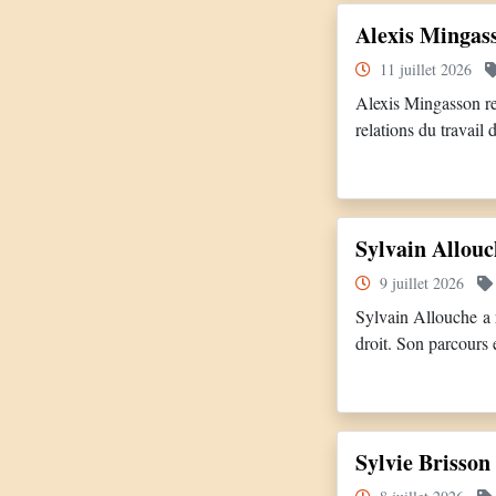
Alexis Mingas
11 juillet 2026
Alexis Mingasson re
relations du travail
d’expérience dans le
exerce pendant près
Sylvain Allou
9 juillet 2026
Sylvain Allouche a 
droit. Son parcours 
Development et Ress
approfondie des réal
Sylvie Brisso