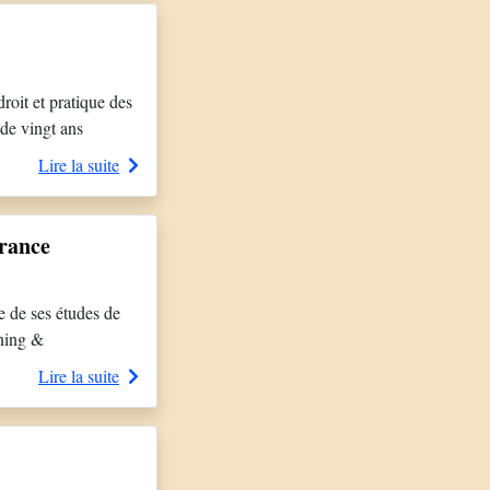
oit et pratique des
 de vingt ans
nt Nestlé où il
Lire la suite
France
e de ses études de
rning &
une compréhension
Lire la suite