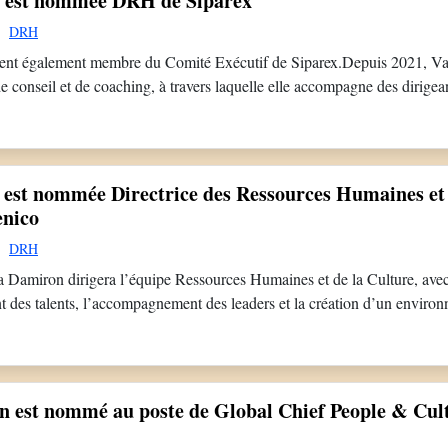
n est nommée DRH de Siparex
DRH
ent également membre du Comité Exécutif de Siparex.Depuis 2021, Val
de conseil et de coaching, à travers laquelle elle accompagne des dirigea
 enjeux de gouvernance, de structuration RH et de développement des ta
e croissance et de transformation. […]
est nommée Directrice des Ressources Humaines et 
enico
DRH
 Damiron dirigera l’équipe Ressources Humaines et de la Culture, avec 
t des talents, l’accompagnement des leaders et la création d’un enviro
 la performance. Avant de rejoindre Ingenico, Olga Damiron occupait le 
aines et des Talents chez Vantiva […]
n est nommé au poste de Global Chief People & Cult