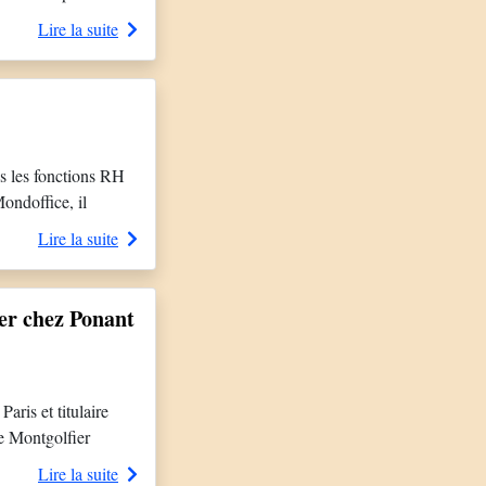
ice des ressources
Lire la suite
s les fonctions RH
ondoffice, il
har, PMU, Bonna
Lire la suite
er chez Ponant
ris et titulaire
e Montgolfier
évolue dans
Lire la suite