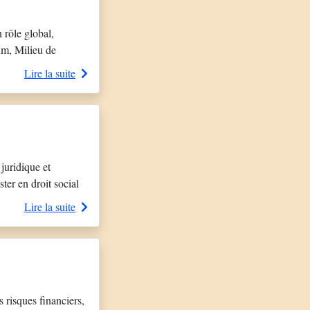
rôle global,
um, Milieu de
main, la culture
Lire la suite
juridique et
ter en droit social
elle a occupé des […]
Lire la suite
s risques financiers,