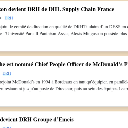
son devient DRH de DHL Supply Chain France
DRH
joint le comité de direction en qualité de DRHTitulaire d’un DESS en dr
 de l’Université Paris II Panthéon-Assas, Alexis Mingasson possède plus
s ressources humaines. Après avoir débuté sa carrière chez SFR, il rejoi
 de dix […]
che est nommé Chief People Officer de McDonald’s 
DRH
rejoint McDonald’s en 1994 à Bordeaux en tant qu’équipier, en parallèl
en restaurant jusqu’au poste de Directeur, puis au sein des équipes Lea
ources Humaines régionales et nationales, lui permet de développer 
ités du terrain. En 2023, il rejoint […]
n devient DRH Groupe d’Emeis