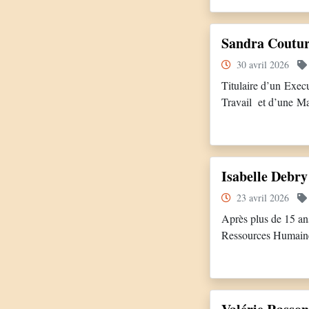
des fonctions commer
ensuite à occuper p
Sandra Couturi
30 avril 2026
Titulaire d’un Exec
Travail et d’une Maî
d’expérience en pil
ans, a exercé des fo
Isabelle Debry
23 avril 2026
Après plus de 15 an
Ressources Humaine
Responsable Ressou
l’activité logistiq