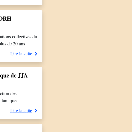
n parcours l’amène
de DRH
tions collectives du
plus de 20 ans
ndra Couturier, 52
Lire la suite
ique de JJA
ction des
 tant que
e développement de
Lire la suite
n […]