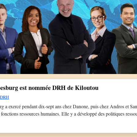
esburg est nommée DRH de Kiloutou
DRH
g a exercé pendant dix-sept ans chez Danone, puis chez Andros et Sa
 fonctions ressources humaines. Elle y a développé des politiques ress
nsformation et elle a occupé des fonctions couvrant tous les niveaux de l
en tant qu’indépendante spécialisée […]