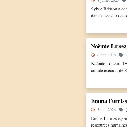
8 juillet 2026
Sylvie Brisson a oc
dans le secteur des 
pendant 26 ans des 
[…]
Noëmie Loise
6 juin 2026
Noëmie Loiseau devi
comité exécutif de
Humaines en établi
: SNCF Transilien e
Emma Furniss
3 juin 2026
Emma Furniss rejoint
ressources humaines