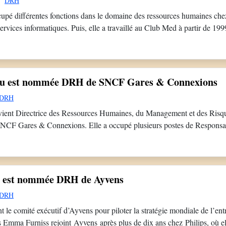
DRH
cupé différentes fonctions dans le domaine des ressources humaines che
services informatiques. Puis, elle a travaillé au Club Med à partir de 19
fonctions RH opérationnelles au sein du Club Med. Elle était DRH Gr
au est nommée DRH de SNCF Gares & Connexions
DRH
ent Directrice des Ressources Humaines, du Management et des Risques
 SNCF Gares & Connexions. Elle a occupé plusieurs postes de Respons
ssement, notamment chez SNCF Voyageurs, puis de DRH auprès de diffé
n 2009, SNCF Intercités en 2014 et […]
 est nommée DRH de Ayvens
DRH
 le comité exécutif d’Ayvens pour piloter la stratégie mondiale de l’ent
 Emma Furniss rejoint Ayvens après plus de dix ans chez Philips, où e