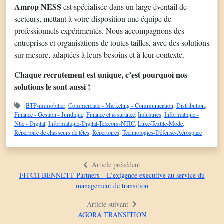
Amrop NESS
est spécialisée dans un large éventail de
secteurs, mettant à votre disposition une équipe de
professionnels expérimentés. Nous accompagnons des
entreprises et organisations de toutes tailles, avec des solutions
sur mesure, adaptées à leurs besoins et à leur contexte.
Chaque recrutement est unique, c’est pourquoi nos
solutions le sont aussi !
BTP-immobilier
,
Commerciale - Marketing - Communication
,
Distribution
,
Finance - Gestion - Juridique
,
Finance et assurance
,
Industries
,
Informatique -
Ntic - Digital
,
Informatique-Digital-Telecom-NTIC
,
Luxe-Textile-Mode
,
Répertoire de chasseurs de têtes
,
Répertoires
,
Technologies-Défense-Aérospace
Article précédent
FITCH BENNETT Partners – L’exigence executive au service du
management de transition
Article suivant
AGORA TRANSITION