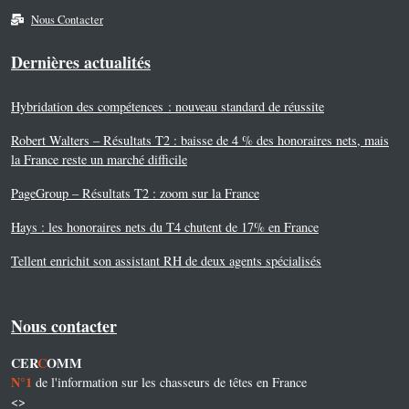
Nous Contacter
Dernières actualités
Hybridation des compétences : nouveau standard de réussite
Robert Walters – Résultats T2 : baisse de 4 % des honoraires nets, mais
la France reste un marché difficile
PageGroup – Résultats T2 : zoom sur la France
Hays : les honoraires nets du T4 chutent de 17% en France
Tellent enrichit son assistant RH de deux agents spécialisés
Nous contacter
CER
C
OMM
N°1
de l'information sur les chasseurs de têtes en France
<>