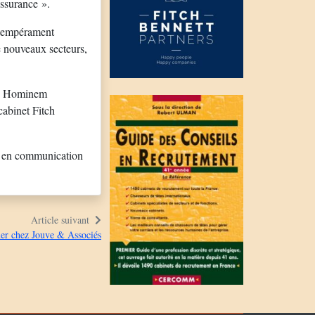
Assurance ».
n tempérament
de nouveaux secteurs,
 Ad Hominem
cabinet Fitch
r en communication
Article suivant
ner chez Jouve & Associés