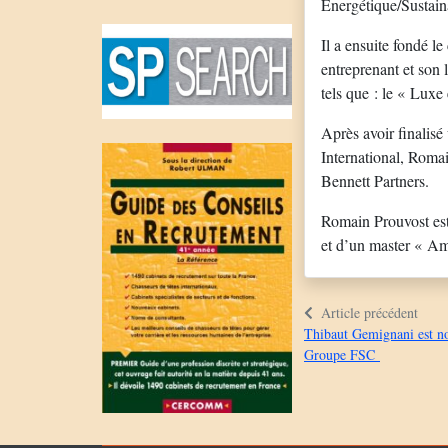
Energétique/Sustain
Il a ensuite fondé l
entreprenant et son 
tels que : le « Luxe 
Après avoir finalis
International, Romai
Bennett Partners.
Romain Prouvost est
et d’un master « Am
Article précédent
Thibaut Gemignani est n
Groupe FSC