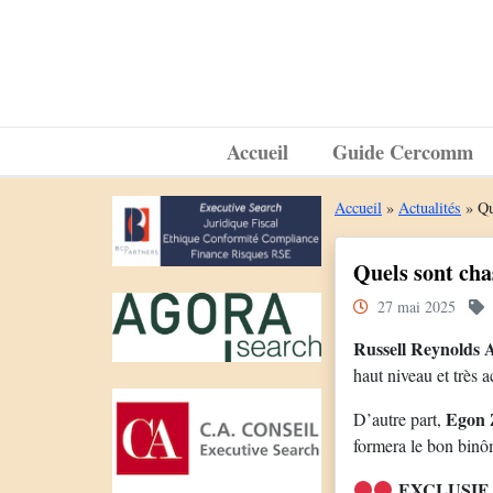
Accueil
Guide Cercomm
Accueil
»
Actualités
»
Qu
Quels sont cha
27 mai 2025
Russell Reynolds A
haut niveau et très a
Egon 
D’autre part,
formera le bon binôm
EXCLUSIF