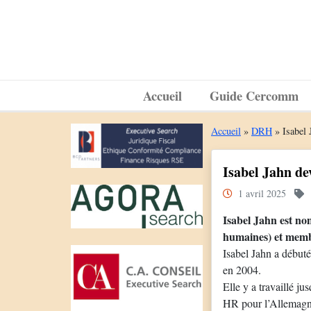
Accueil
Guide Cercomm
Accueil
»
DRH
»
Isabel
Isabel Jahn d
1 avril 2025
Isabel Jahn est n
humaines) et me
Isabel Jahn a début
en 2004.
Elle y a travaillé j
HR pour l’Allemagne