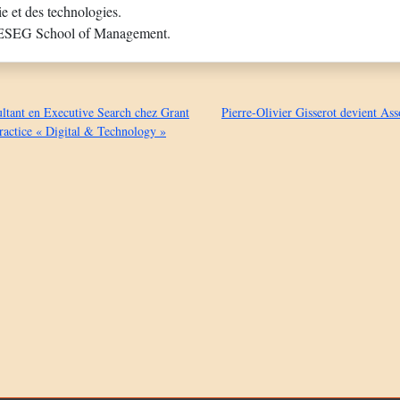
ie et des technologies.
l’IESEG School of Management.
ultant en Executive Search chez Grant
Pierre-Olivier Gisserot devient Ass
practice « Digital & Technology »