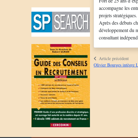
Fort de 25 ans d’exp
accompagne les entre
projets stratégiques.
Après des débuts che
développement du ma
consultant indépenda
Article précédent
Olivier Bourges intègre L