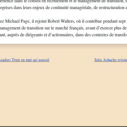
érience dans le conseil en recrutement et le management de transition, 
prises dans leurs enjeux de continuité managériale, de restructuration e
z Michael Page, il rejoint Robert Walters, où il contribue pendant sept
nagement de transition sur le marché français, avant d’exercer plus d
nt, auprès de dirigeants et d’actionnaires, dans des contextes de transf
eaders Trust en tant qu’associé
Julia Achache rejoi