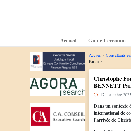
Accueil
Guide Cercomm
Accueil
»
Consultants en
Partners
Christophe Fo
BENNETT Par
17 novembre 202
Dans un contexte d
international de c
l’arrivée de Chris