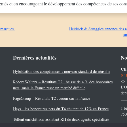
entés et en encourageant le développement des compétences de ses consu
s marques
Heidrick & Struggles annonce des r
au
Dernières actualités
No
CE
Hybridation des compétences : nouveau standard de réussite
N°
<>
Robert Walters – Résultats T2 : baisse de 4 % des honoraires
L'O
nets, mais la France reste un marché difficile
dep
PageGroup – Résultats T2 : zoom sur la France
1 b
Hays : les honoraires nets du T4 chutent de 17% en France
750
Tellent enrichit son assistant RH de deux agents spécialisés
Tel