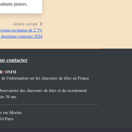
ltants juniors.
Article suivant
evenus en hausse de 2,7%
 deuxième trimestre 2024
us contacter
R
C
OMM
1
de l'information sur les chasseurs de têtes en France
bservatoire des chasseurs de têtes et du recrutement
uis 36 ans
is rue Morère
14 Paris
. 01 45 45 45 32