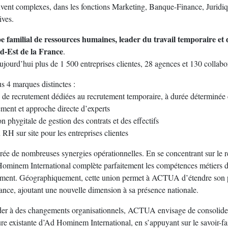
uvent complexes, dans les fonctions Marketing, Banque-Finance, Juridi
ives.
e familial de ressources humaines, leader du travail temporaire et
d-Est de la France
.
jourd’hui plus de 1 500 entreprises clientes, 28 agences et 130 collabo
s 4 marques distinctes :
e recrutement dédiées au recrutement temporaire, à durée déterminée
ent et approche directe d’experts
phygitale de gestion des contrats et des effectifs
RH sur site pour les entreprises clientes
ée de nombreuses synergies opérationnelles. En se concentrant sur le 
 Hominem International complète parfaitement les compétences métier
egment. Géographiquement, cette union permet à ACTUA d’étendre son p
rance, ajoutant une nouvelle dimension à sa présence nationale.
der à des changements organisationnels, ACTUA envisage de consolide
ure existante d’Ad Hominem International, en s’appuyant sur le savoir-fa