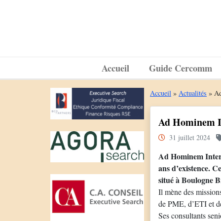
Accueil
Guide Cercomm
Accueil
»
Actualités
»
Ad
Ad Hominem In
31 juillet 2024
Ad Hominem Interna
ans d’existence. C
situé à Boulogne B
Il mène des missions
de PME, d’ETI et de
Ses consultants senio