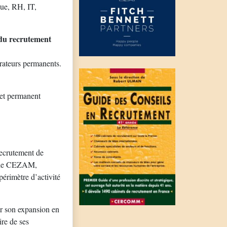
que, RH, IT,
 du recrutement
rateurs permanents.
 et permanent
recrutement de
s de CEZAM,
érimètre d’activité
r son expansion en
ire de ses