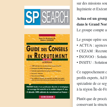
sur des missions so
Ingénierie et Exécut
Actua est un group
dans le Grand Nor
Le groupe compte au
Le groupe opère sou
• ACTUA : agences d
• CEZAM : Recrutem
• INOVOO : Solution 
• INSITU : Solution 
Ce rapprochement cr
profils experts, Ad
spécialiste de ce s
à la région Île-de-F
Plutôt que de procé
conservant la struct